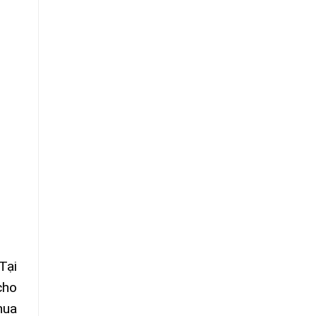
Thật
Comments
Về
on
Nhà
Biaomtv
Cái
–
Ball88
Điểm
Đến
Tin
Cậy
Của
Người
Hâm
Mộ
Bóng
Đá
Tại
cho
hua