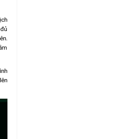
ịch
 đủ
ên.
nắm
ình
lên