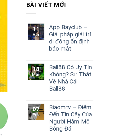
BÀI VIẾT MỚI
App Bayclub –
11
Giải pháp giải trí
Apr
di động ổn định
bảo mật
No
Comments
on
Ball88 Có Uy Tín
18
App
Không? Sự Thật
Mar
Bayclub
Về Nhà Cái
–
Giải
Ball88
pháp
giải
No
trí
Comments
di
on
Biaomtv – Điểm
07
động
Ball88
Đến Tin Cậy Của
Feb
ổn
Có
định
Người Hâm Mộ
Uy
bảo
Tín
Bóng Đá
mật
Không?
e
Sự
No