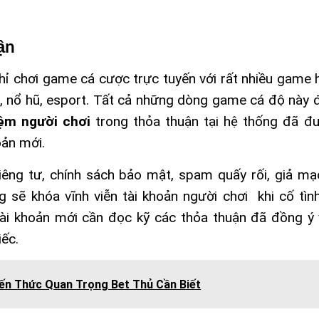
ận
hỉ chơi game cá cược trực tuyến với rất nhiều game 
gà, nổ hũ, esport. Tất cả những dòng game cá độ này 
ệm người chơi
trong thỏa thuận tại hệ thống đã đ
oản mới.
êng tư, chính sách bảo mật, spam quấy rối, giả mạ
 sẽ khóa vĩnh viễn tài khoản người chơi khi cố tình
ài khoản mới cần đọc kỹ các thỏa thuận đã đồng ý 
iếc.
n Thức Quan Trọng Bet Thủ Cần Biết