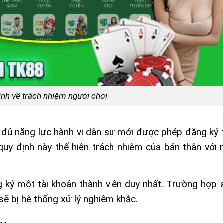
ịnh về trách nhiệm người chơi
y đủ năng lực hành vi dân sự mới được phép đăng ký 
quy định này thể hiện trách nhiệm của bản thân với 
 ký một tài khoản thành viên duy nhất. Trường hợp 
 sẽ bị hệ thống xử lý nghiêm khắc.