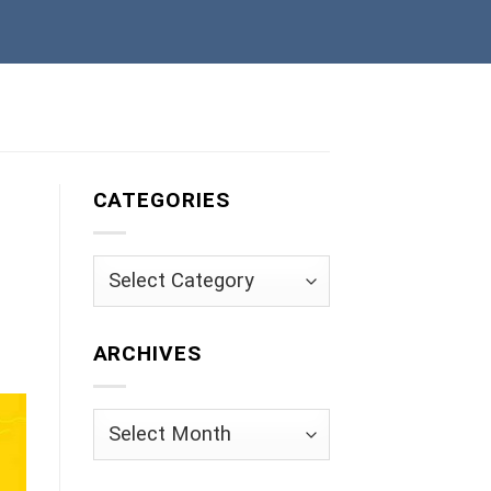
CATEGORIES
Categories
ARCHIVES
Archives