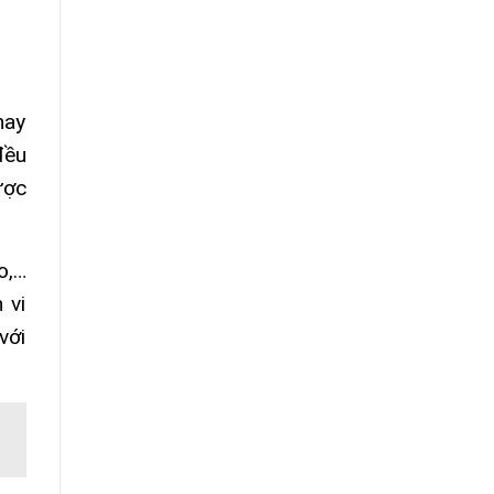
hay
đều
ược
o,…
 vi
với