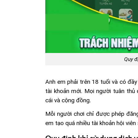
Quy đ
Anh em phải trên 18 tuổi và có đầ
tài khoản mới. Mọi người tuân thủ 
cái và cộng đồng.
Mỗi người chơi chỉ được phép đăng
em tạo quá nhiều tài khoản hội viên