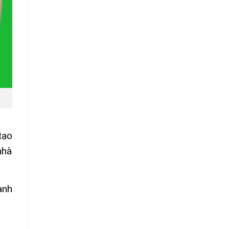
tạo
nhà
anh