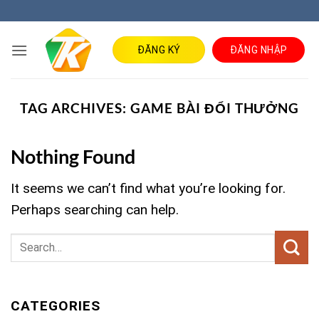
Skip
to
content
ĐĂNG KÝ
ĐĂNG NHẬP
TAG ARCHIVES:
GAME BÀI ĐỔI THƯỞNG
Nothing Found
It seems we can’t find what you’re looking for.
Perhaps searching can help.
CATEGORIES